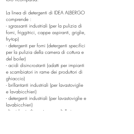
La linea di detergenti di IDEA ALBERGO
comprende :
- sgrassanti industriali (per la pulizia di
forni, friggitrici, cappe aspiranti, griglie,
fry-top)
- detergenti per forni (detergenti specifici
per la pulizia della camera di cottura e
del boiler)
- acidi disincrostanti (adatti per impianti
e scambiatori in rame dei produttori di
ghiaccio)
- brillantanti industriali (per lavastoviglie
e lavabicchieri)
- detergenti industriali (per lavastoviglie e
lavabicchieri)
- liquido sterilizzante per coltelleria
Vieni a scoprire la vasta gamma di
detergenti professionali e lasciati