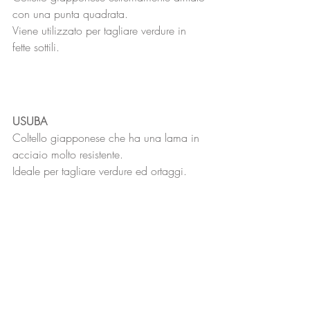
con una punta quadrata.
Viene utilizzato per tagliare verdure in 
fette sottili.
USUBA
Coltello giapponese che ha una lama in 
acciaio molto resistente.
Ideale per tagliare verdure ed ortaggi.
DEBA
Coltello giapponese di nuova 
concezione, lama larga e molto robusta.