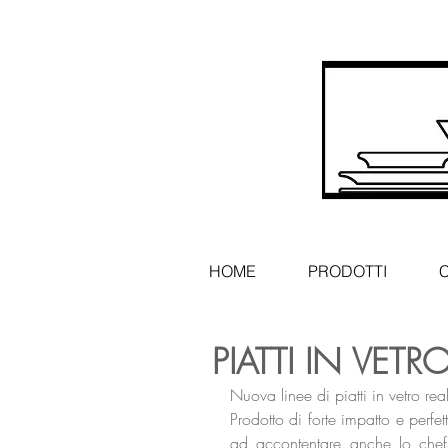
HOME
PRODOTTI
PIATTI IN VETR
Nuova linee di piatti in vetro re
Prodotto di forte impatto e perfet
ad accontentare anche lo chef 