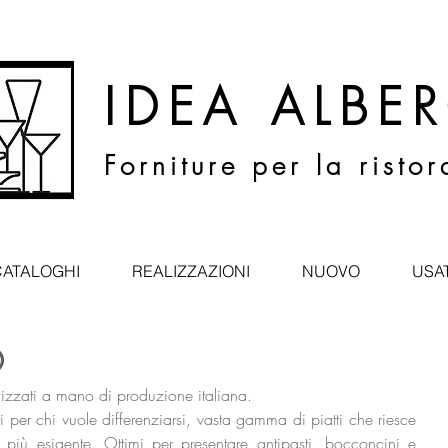
IDEA ALBE
Forniture per la risto
CATALOGHI
REALIZZAZIONI
NUOVO
USA
O
alizzati a mano di produzione italiana.
ti per chi vuole differenziarsi, vasta gamma di piatti che riesce 
più esigente. Ottimi per presentare antipasti, bocconcini e 