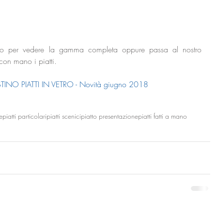
stino per vedere la gamma completa oppure passa al nostro 
on mano i piatti.
INO PIATTI IN VETRO - Novità giugno 2018
e
piatti particolari
piatti scenici
piatto presentazione
piatti fatti a mano