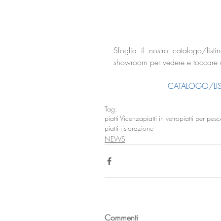
Sfoglia il nostro catalogo/li
showroom per vedere e toccare c
CATALOGO/LIST
Tag:
piatti Vicenza
piatti in vetro
piatti per pesc
piatti ristorazione
NEWS
Commenti